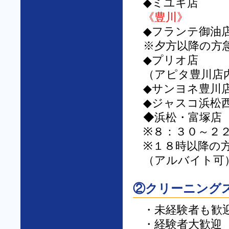
◆ミユキ店
《豊川》
◆フランテ御
※夕方以降の方
◆プリオ店
（アピタ豊川店
◆サンヨネ豊川
◆ジャスコ浜松
◆浜松・富
※８：３０～２
※１８時以降の
（アルバイト可
②クリーニング
・未経験者も歓
・経験者大歓迎