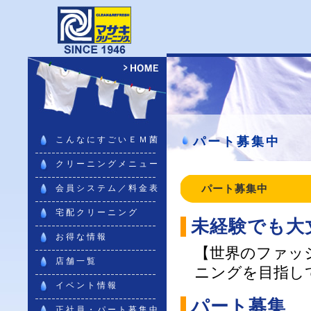
こんなにすごいＥＭ菌
パート募集中
クリーニングメニュー
会員システム／料金表
パート募集中
宅配クリーニング
未経験でも大
お得な情報
【世界のファッ
店舗一覧
ニングを目指
イベント情報
パート募集
正社員・パート募集中