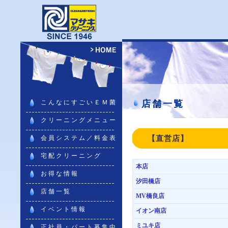
こんなにすごいＥＭ菌
店舗一覧
クリーニングメニュー
会員システム／料金表
【直営店】
宅配クリーニング
本店
お得な情報
汐田橋店
店舗一覧
MV橋良店
イベント情報
イオン南店
ミユキ店
正社員・パート募集中