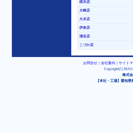
桜木店
大崎店
大木店
伊奈店
清谷店
こづか店
お問合せ
｜
会社案内
｜
サイトマ
Copyright(C) MASA
株式会
【本社・工場】愛知県豊橋市