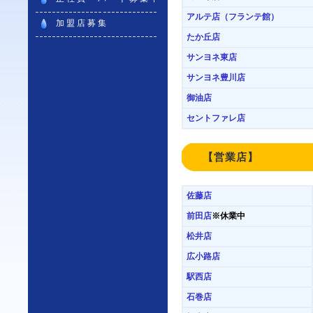
アルテ店（フランテ館）
加盟店募集
たか丘店
サンヨネ東店
サンヨネ豊川店
御油店
セントファレ店
【営業店】
佐藤店
前田店
※休業中
松井店
広小路店
駅西店
石巻店