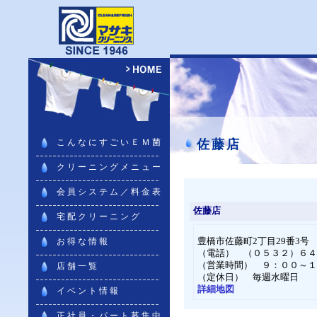
こんなにすごいＥＭ菌
佐藤店
クリーニングメニュー
会員システム／料金表
佐藤店
宅配クリーニング
お得な情報
豊橋市佐藤町2丁目29番3号
（電話） （０５３２）６４
（営業時間） ９：００～１
店舗一覧
（定休日） 毎週水曜日
詳細地図
イベント情報
正社員・パート募集中